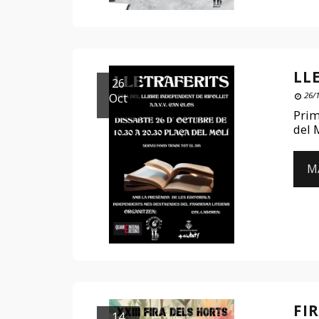
LL
26
Oct
26/
Prim
del 
M
FIR
14