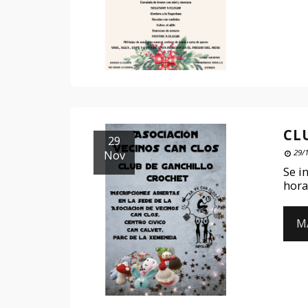
CL
29
Nov
29/
Se i
hora
M