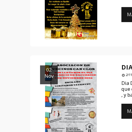
M
DI
02
Nov
2/11
Dia 
que 
, y 
M