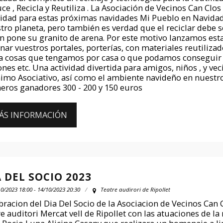
ce , Recicla y Reutiliza . La Asociación de Vecinos Can Cl
vidad para estas próximas navidades Mi Pueblo en Navida
tro planeta, pero también es verdad que el reciclar debe se
n pone su granito de arena. Por este motivo lanzamos esta
nar vuestros portales, porterías, con materiales reutilizad
a cosas que tengamos por casa o que podamos conseguir 
ones etc. Una actividad divertida para amigos, niños , y ve
nimo Asociativo, así como el ambiente navideño en nuestr
eros ganadores 300 - 200 y 150 euros
ÁS INFORMACIÓN
A DEL SOCIO 2023
0/2023 18:00 - 14/10/2023 20:30
Teatre audirori de Ripollet
bracion del Dia Del Socio de la Asociacion de Vecinos Can C
re auditori Mercat vell de Ripollet con las atuaciones de 