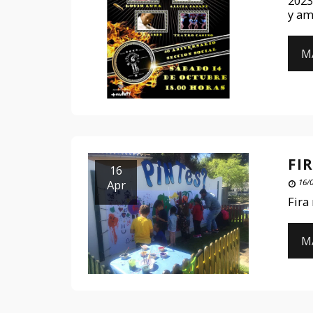
2023
y am
M
FI
16
Apr
16/
Fira
M