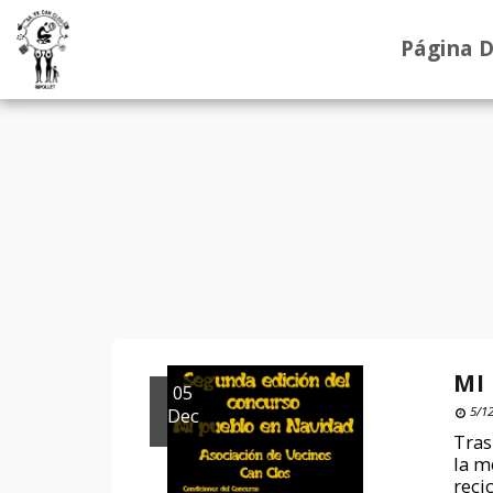
Página D
MI
05
Dec
5/12
Tras
la m
reci