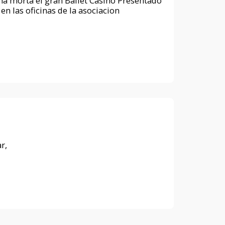
na morta el gran Ballet Casino Presentado
n las oficinas de la asociacion
r,