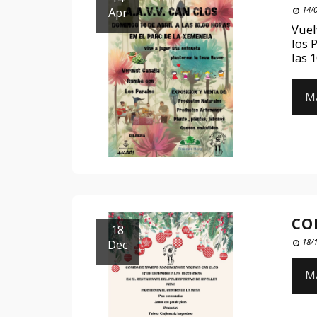
Apr
14/
Vuel
los 
las 
M
CO
18
Dec
18/1
M