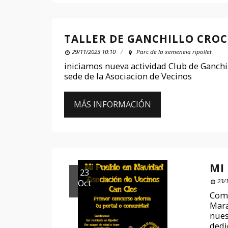
TALLER DE GANCHILLO CRO
29/11/2023 10:10
Parc de la xemeneia ripollet
iniciamos nueva actividad Club de Ganchillo
sede de la Asociacion de Vecinos
MÁS INFORMACIÓN
MI
23
Oct
23/1
Como
Mara
nues
dedi