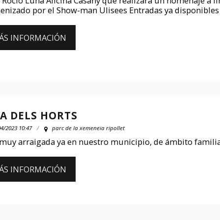
 Rocio Luna Alicina Casany que realizara un homenaje a li
enizado por el Show-man Ulisees Entradas ya disponibles e
ÁS INFORMACIÓN
RA DELS HORTS
04/2023 10:47
parc de la xemeneia ripollet
 muy arraigada ya en nuestro municipio, de ámbito familia
ÁS INFORMACIÓN