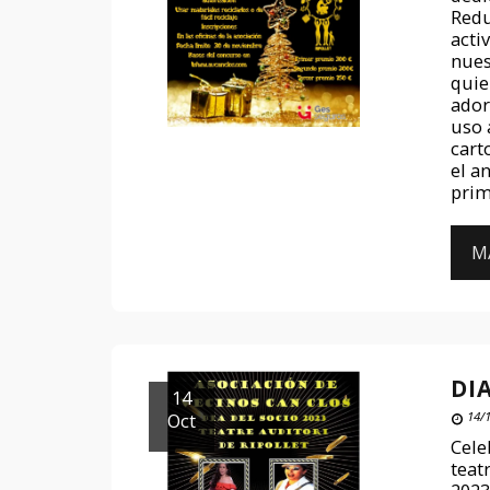
Redu
acti
nues
quie
ador
uso 
cart
el a
prim
M
DI
14
Oct
14/1
Cele
teat